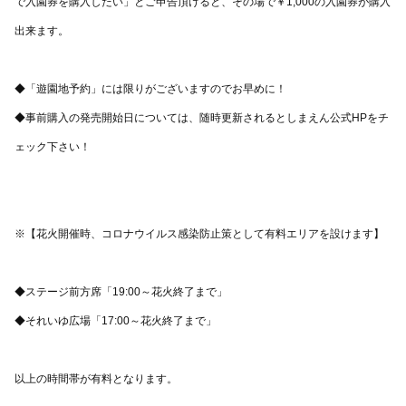
で入園券を購入したい」とご申告頂けると、その場で￥1,000の入園券が購入
出来ます。
◆「遊園地予約」には限りがございますのでお早めに！
◆事前購入の発売開始日については、随時更新されるとしまえん公式HPをチ
ェック下さい！
※【花火開催時、コロナウイルス感染防止策として有料エリアを設けます】
◆ステージ前方席「19:00～花火終了まで」
◆それいゆ広場「17:00～花火終了まで」
以上の時間帯が有料となります。