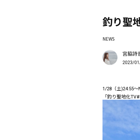
釣り聖地
NEWS
宮脇詩音O
2023/01
1/28（土
)24:55〜
「釣り聖地化
TV#