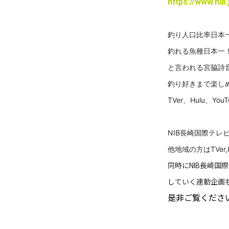
https://www.nib.
釣り人口比率日本
釣れる魚種日本一
と言われる宮脇詩音
釣り好きまで楽し
TVer、Hulu、You
NIB長崎国際テレ
他地域の方はTVe
同時にNIB長崎国
していく連動企画
是非ご覧くださ