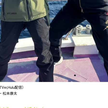
TVer,Hulu
配信）
ー 松本康太