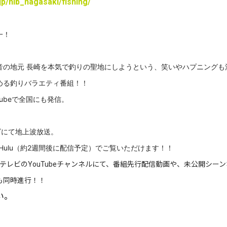
jp/nib_nagasaki/fishing/
一！
！
の地元 長崎
を本気で釣りの聖地にしようという、笑いやハプニングも
める釣りバラエティ番組！！
Tubeで
全国にも発信。
ビにて地上波放送。
r,Hulu（約2週間後に配信予定）でご覧いただけます！！
際テレビのYouTubeチャンネルにて、番組先行配信動画や、未公開シー
も同時進行！！
い。